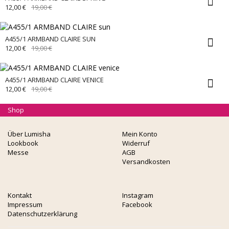
URSPRÜNGLICHER
AKTUELLER
12,00
€
19,00
€
PREIS
PREIS
WAR:
IST:
19,00 €
12,00 €.
A455/1 ARMBAND CLAIRE SUN
URSPRÜNGLICHER
AKTUELLER
12,00
€
19,00
€
PREIS
PREIS
WAR:
IST:
19,00 €
12,00 €.
A455/1 ARMBAND CLAIRE VENICE
URSPRÜNGLICHER
AKTUELLER
12,00
€
19,00
€
PREIS
PREIS
WAR:
IST:
Shop
19,00 €
12,00 €.
Über Lumisha
Mein Konto
Lookbook
Widerruf
Messe
AGB
Versandkosten
Kontakt
Instagram
Impressum
Facebook
Datenschutzerklärung