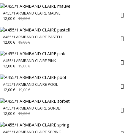
WAR:
IST:
19,00 €
12,00 €.
A455/1 ARMBAND CLAIRE MAUVE
URSPRÜNGLICHER
AKTUELLER
12,00
€
19,00
€
PREIS
PREIS
WAR:
IST:
19,00 €
12,00 €.
A455/1 ARMBAND CLAIRE PASTELL
URSPRÜNGLICHER
AKTUELLER
12,00
€
19,00
€
PREIS
PREIS
WAR:
IST:
19,00 €
12,00 €.
A455/1 ARMBAND CLAIRE PINK
URSPRÜNGLICHER
AKTUELLER
12,00
€
19,00
€
PREIS
PREIS
WAR:
IST:
19,00 €
12,00 €.
A455/1 ARMBAND CLAIRE POOL
URSPRÜNGLICHER
AKTUELLER
12,00
€
19,00
€
PREIS
PREIS
WAR:
IST:
19,00 €
12,00 €.
A455/1 ARMBAND CLAIRE SORBET
URSPRÜNGLICHER
AKTUELLER
12,00
€
19,00
€
PREIS
PREIS
WAR:
IST:
19,00 €
12,00 €.
A455/1 ARMBAND CLAIRE SPRING