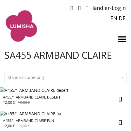
Händler-Login
EN
DE
Menü umschalten
SA455 ARMBAND CLAIRE
Standardsortierung
A455/1 ARMBAND CLAIRE DESERT
URSPRÜNGLICHER
AKTUELLER
12,00
€
19,00
€
PREIS
PREIS
WAR:
IST:
19,00 €
12,00 €.
A455/1 ARMBAND CLAIRE FUN
URSPRÜNGLICHER
AKTUELLER
12,00
€
19,00
€
PREIS
PREIS