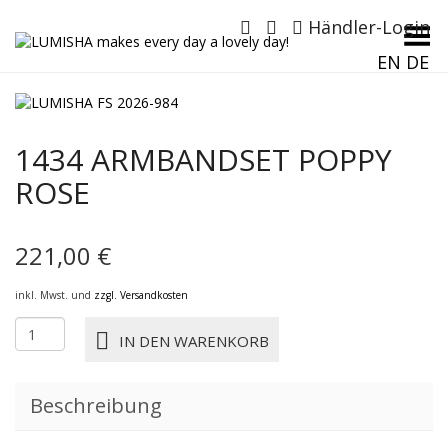
Händler-Login
Menü umschalten
EN
DE
1434 ARMBANDSET POPPY
ROSE
221,00
€
inkl. Mwst. und
zzgl. Versandkosten
1434
IN DEN WARENKORB
ARMBANDSET
POPPY
ROSE
Beschreibung
Menge