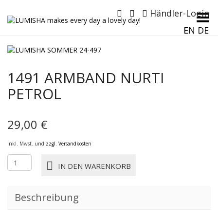
Händler-Login
Menü umschalten
EN
DE
1491 ARMBAND NURTI
PETROL
29,00
€
inkl. Mwst. und
zzgl. Versandkosten
1491
IN DEN WARENKORB
ARMBAND
NURTI
petrol
Beschreibung
Menge