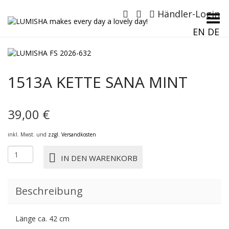
Händler-Login
Menü umschalten
EN
DE
1513A KETTE SANA MINT
39,00
€
inkl. Mwst. und
zzgl. Versandkosten
1513A
IN DEN WARENKORB
KETTE
SANA
MINT
Beschreibung
Menge
Länge ca. 42 cm