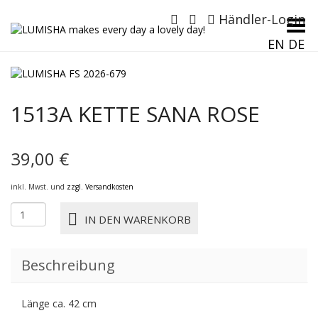
Händler-Login
Menü umschalten
EN
DE
1513A KETTE SANA ROSE
39,00
€
inkl. Mwst. und
zzgl. Versandkosten
1513A
IN DEN WARENKORB
KETTE
SANA
ROSE
Beschreibung
Menge
Länge ca. 42 cm