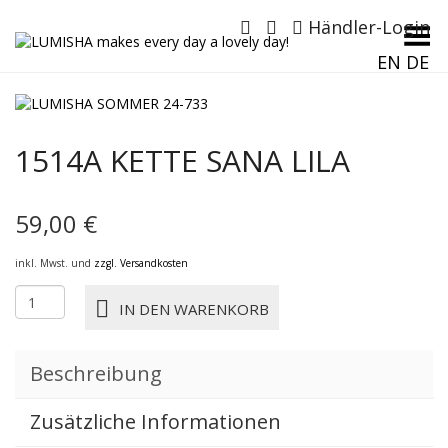
Händler-Login
Menü umschalten
EN
DE
1514A KETTE SANA LILA
59,00
€
inkl. Mwst. und
zzgl. Versandkosten
1514A
IN DEN WARENKORB
KETTE
SANA
lila
Beschreibung
Menge
Zusätzliche Informationen