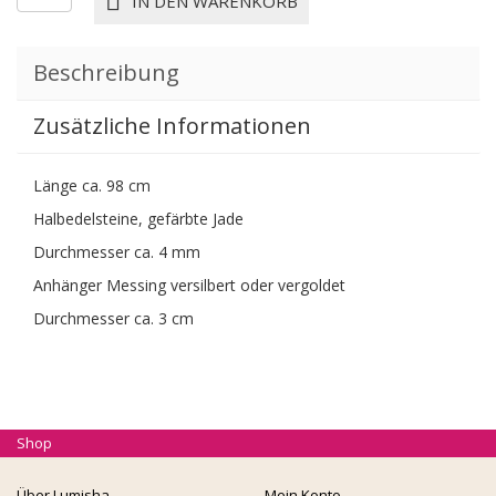
IN DEN WARENKORB
KETTE
SANA
aqua
Beschreibung
Menge
Zusätzliche Informationen
Länge ca. 98 cm
Halbedelsteine, gefärbte Jade
Durchmesser ca. 4 mm
Anhänger Messing versilbert oder vergoldet
Durchmesser ca. 3 cm
Shop
Über Lumisha
Mein Konto