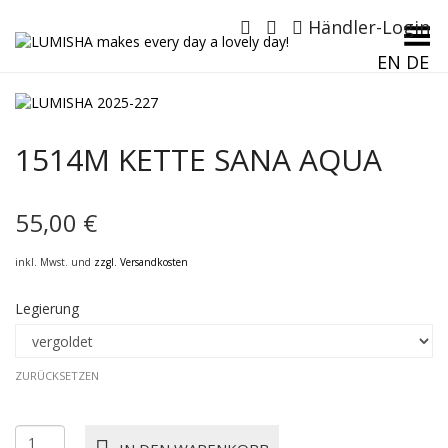
Händler-Login
Menü umschalten
EN
DE
1514M KETTE SANA AQUA
55,00
€
inkl. Mwst. und
zzgl. Versandkosten
Legierung
ZURÜCKSETZEN
1514M