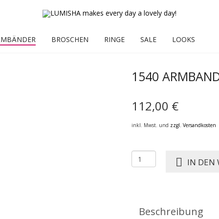
RMBÄNDER
BROSCHEN
RINGE
SALE
LOOKS
1540 ARMBAN
112,00
€
inkl. Mwst. und
zzgl. Versandkosten
1540
IN DEN
ARMBANDSET
braun
Menge
Beschreibung