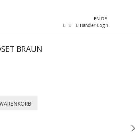
EN
DE
Händler-Login
DSET BRAUN
 WARENKORB