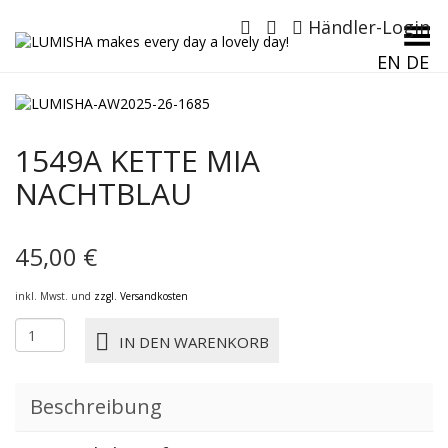
Händler-Login
Menü umschalten
EN
DE
1549A KETTE MIA
NACHTBLAU
45,00
€
inkl. Mwst. und
zzgl. Versandkosten
1549A
IN DEN WARENKORB
KETTE
MIA
nachtblau
Beschreibung
Menge