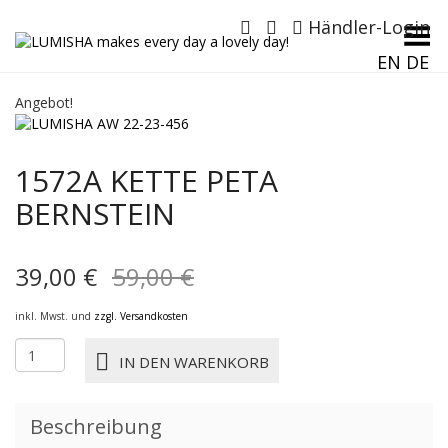
Händler-Login
Menü umschalten
EN
DE
Angebot!
1572A KETTE PETA
BERNSTEIN
Ursprünglicher
Aktueller
39,00
€
59,00
€
Preis
Preis
inkl. Mwst. und
zzgl. Versandkosten
war:
ist:
1572A
IN DEN WARENKORB
KETTE
59,00 €
39,00 €.
PETA
bernstein
Beschreibung
Menge