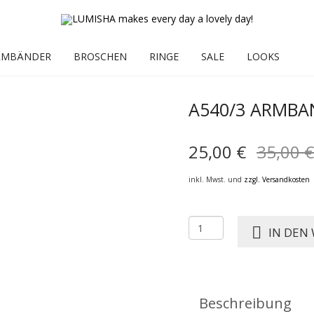
RMBÄNDER
BROSCHEN
RINGE
SALE
LOOKS
A540/3 ARMBAN
25,00
€
35,00
€
inkl. Mwst. und
zzgl. Versandkosten
A540/3
IN DEN
ARMBANDSET
JULIE
pink
Menge
Beschreibung