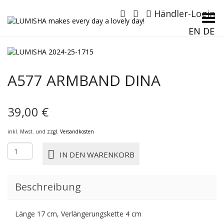
Händler-Login
Menü umschalten
EN
DE
A577 ARMBAND DINA
39,00
€
inkl. Mwst. und
zzgl. Versandkosten
A577
IN DEN WARENKORB
ARMBAND
DINA
Menge
Beschreibung
Länge 17 cm, Verlängerungskette 4 cm