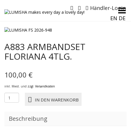
Händler-Login
Menü umschalten
EN
DE
A883 ARMBANDSET
FLORIANA 4TLG.
100,00
€
inkl. Mwst. und
zzgl. Versandkosten
A883
IN DEN WARENKORB
ARMBANDSET
FLORIANA
4tlg.
Beschreibung
Menge