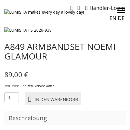
Händler-Login
Menü umschalten
EN
DE
A849 ARMBANDSET NOEMI
GLAMOUR
89,00
€
inkl. Mwst. und
zzgl. Versandkosten
A849
IN DEN WARENKORB
ARMBANDSET
NOEMI
GLAMOUR
Beschreibung
Menge