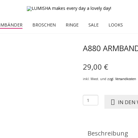
RMBÄNDER
BROSCHEN
RINGE
SALE
LOOKS
A880 ARMBAND
29,00
€
inkl. Mwst. und
zzgl. Versandkosten
A880
IN DEN
ARMBAND
FLOSI
Menge
Beschreibung