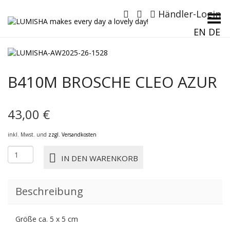
Händler-Login
Menü umschalten
EN
DE
B410M BROSCHE CLEO AZUR
43,00
€
inkl. Mwst. und
zzgl. Versandkosten
B410M
IN DEN WARENKORB
BROSCHE
CLEO
azur
Beschreibung
Menge
Größe ca. 5 x 5 cm