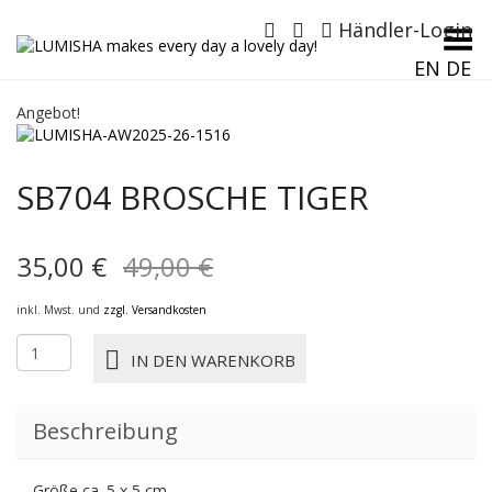
Händler-Login
Menü umschalten
EN
DE
Angebot!
SB704 BROSCHE TIGER
Ursprünglicher
Aktueller
35,00
€
49,00
€
Preis
Preis
inkl. Mwst. und
zzgl. Versandkosten
war:
ist:
SB704
IN DEN WARENKORB
BROSCHE
49,00 €
35,00 €.
TIGER
Menge
Beschreibung
Größe ca. 5 x 5 cm