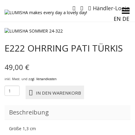
Händler-Login
Menü umschalten
EN
DE
E222 OHRRING PATI TÜRKIS
49,00
€
inkl. Mwst. und
zzgl. Versandkosten
E222
IN DEN WARENKORB
OHRRING
PATI
türkis
Beschreibung
Menge
Größe 1,3 cm