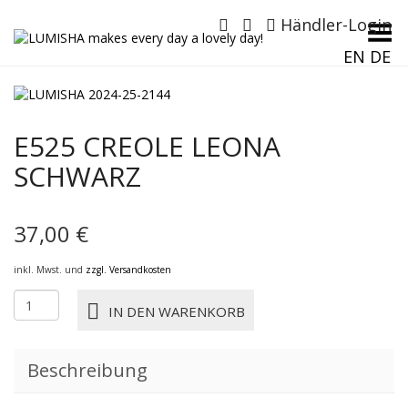
Händler-Login
Menü umschalten
EN
DE
E525 CREOLE LEONA
SCHWARZ
37,00
€
inkl. Mwst. und
zzgl. Versandkosten
E525
IN DEN WARENKORB
CREOLE
LEONA
schwarz
Beschreibung
Menge