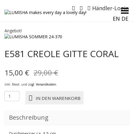
Händler-Login
Menü umschalten
EN
DE
Angebot!
E581 CREOLE GITTE CORAL
Ursprünglicher
Aktueller
15,00
€
29,00
€
Preis
Preis
inkl. Mwst. und
zzgl. Versandkosten
war:
ist:
E581
IN DEN WARENKORB
CREOLE
29,00 €
15,00 €.
GITTE
coral
Beschreibung
Menge
Durchmesser ca. 3,5 cm