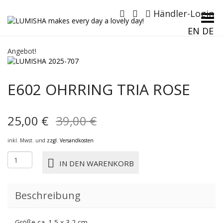
Händler-Login
Menü umschalten
EN
DE
Angebot!
E602 OHRRING TRIA ROSE
Ursprünglicher
Aktueller
25,00
€
39,00
€
Preis
Preis
inkl. Mwst. und
zzgl. Versandkosten
war:
ist:
E602
IN DEN WARENKORB
OHRRING
39,00 €
25,00 €.
TRIA
rose
Beschreibung
Menge
Größe ca. 1,5 x 3,2 cm