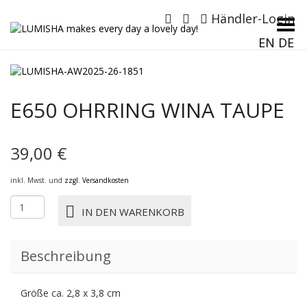
Händler-Login
Menü umschalten
EN
DE
E650 OHRRING WINA TAUPE
39,00
€
inkl. Mwst. und
zzgl. Versandkosten
E650
IN DEN WARENKORB
OHRRING
WINA
TAUPE
Beschreibung
Menge
Größe ca. 2,8 x 3,8 cm