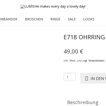
RMBÄNDER
BROSCHEN
RINGE
SALE
LOOKS
E718 OHRRING
49,00
€
inkl. Mwst. und
zzgl. Versandkosten
E718
IN DEN
OHRRING
FINE
ORANGE
Menge
Beschreibung