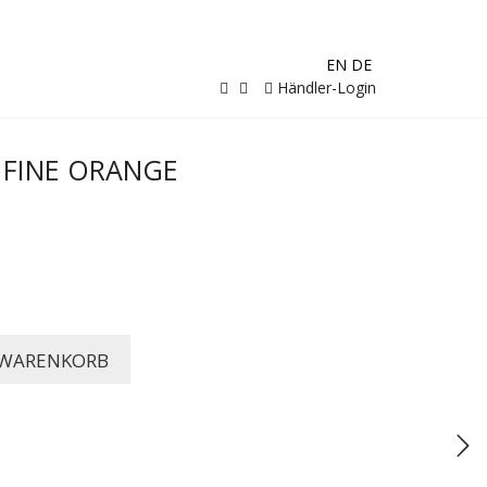
EN
DE
Händler-Login
 FINE ORANGE
 WARENKORB