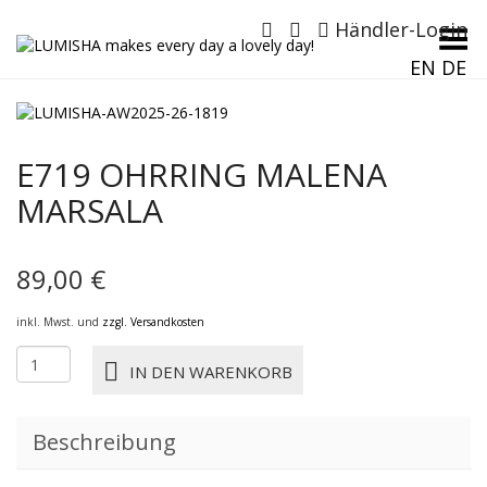
Händler-Login
Menü umschalten
EN
DE
E719 OHRRING MALENA
MARSALA
89,00
€
inkl. Mwst. und
zzgl. Versandkosten
E719
IN DEN WARENKORB
OHRRING
MALENA
MARSALA
Beschreibung
Menge