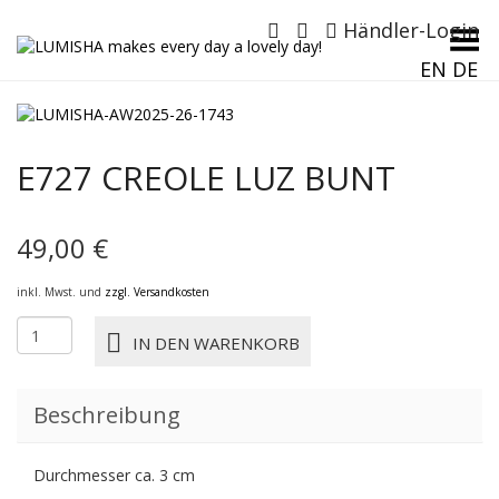
Händler-Login
Menü umschalten
EN
DE
E727 CREOLE LUZ BUNT
49,00
€
inkl. Mwst. und
zzgl. Versandkosten
E727
IN DEN WARENKORB
CREOLE
LUZ
BUNT
Beschreibung
Menge
Durchmesser ca. 3 cm