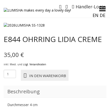
Händler-Login
Menü umschalten
EN
DE
E844 OHRRING LIDIA CREME
35,00
€
inkl. Mwst. und
zzgl. Versandkosten
E844
IN DEN WARENKORB
OHRRING
LIDIA
CREME
Beschreibung
Menge
Durchmesser 4 cm