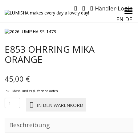
Händler-Login
Menü umschalten
EN
DE
E853 OHRRING MIKA
ORANGE
45,00
€
inkl. Mwst. und
zzgl. Versandkosten
E853
IN DEN WARENKORB
OHRRING
MIKA
ORANGE
Beschreibung
Menge