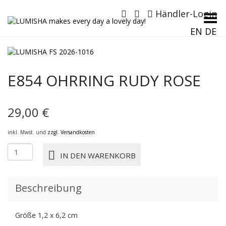
Händler-Login
Menü umschalten
EN
DE
E854 OHRRING RUDY ROSE
29,00
€
inkl. Mwst. und
zzgl. Versandkosten
E854
IN DEN WARENKORB
OHRRING
RUDY
ROSE
Beschreibung
Menge
Größe 1,2 x 6,2 cm