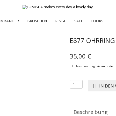
RMBÄNDER
BROSCHEN
RINGE
SALE
LOOKS
E877 OHRRING
35,00
€
inkl. Mwst. und
zzgl. Versandkosten
E877
IN DEN
OHRRING
MONA
SCHLEIFE
Menge
Beschreibung