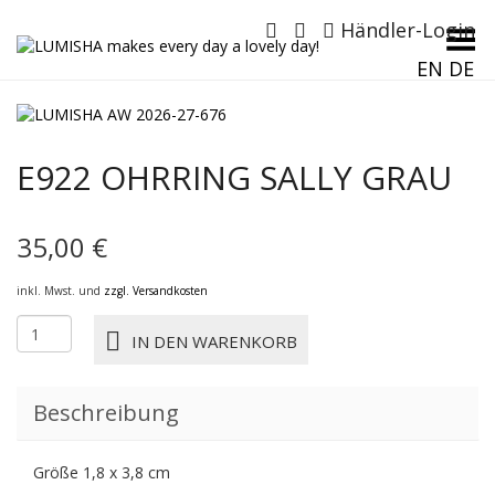
Händler-Login
Menü umschalten
EN
DE
E922 OHRRING SALLY GRAU
35,00
€
inkl. Mwst. und
zzgl. Versandkosten
E922
IN DEN WARENKORB
OHRRING
SALLY
GRAU
Beschreibung
Menge
Größe 1,8 x 3,8 cm