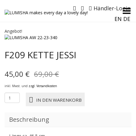
Händler-Login
Menü umschalten
EN
DE
Angebot!
F209 KETTE JESSI
Ursprünglicher
Aktueller
45,00
€
69,00
€
Preis
Preis
inkl. Mwst. und
zzgl. Versandkosten
war:
ist:
F209
IN DEN WARENKORB
KETTE
69,00 €
45,00 €.
JESSI
Menge
Beschreibung
Länge ca. 46,5 cm