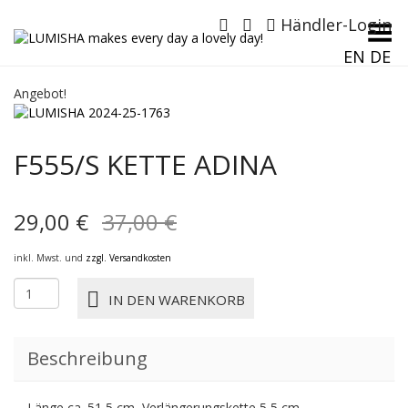
Händler-Login
Menü umschalten
EN
DE
Angebot!
F555/S KETTE ADINA
Ursprünglicher
Aktueller
29,00
€
37,00
€
Preis
Preis
inkl. Mwst. und
zzgl. Versandkosten
war:
ist:
F555/s
IN DEN WARENKORB
KETTE
37,00 €
29,00 €.
ADINA
Menge
Beschreibung
Länge ca. 51,5 cm, Verlängerungskette 5,5 cm