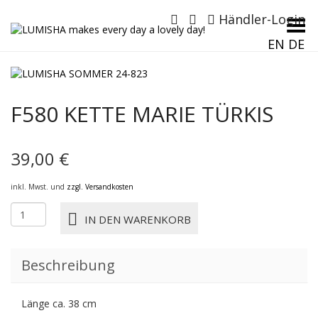
Händler-Login
Menü umschalten
EN
DE
F580 KETTE MARIE TÜRKIS
39,00
€
inkl. Mwst. und
zzgl. Versandkosten
F580
IN DEN WARENKORB
KETTE
MARIE
türkis
Beschreibung
Menge
Länge ca. 38 cm