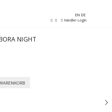
EN
DE
Händler-Login
EBORA NIGHT
 WARENKORB