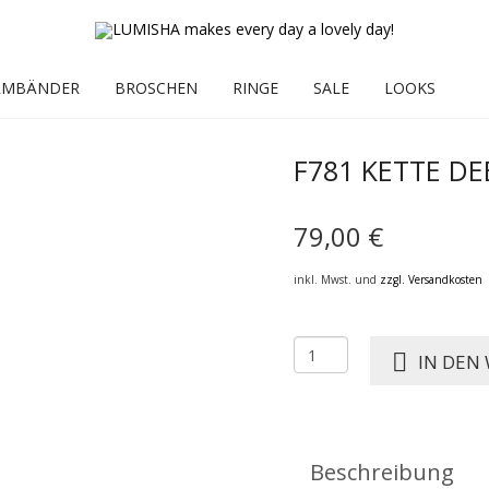
RMBÄNDER
BROSCHEN
RINGE
SALE
LOOKS
F781 KETTE D
79,00
€
inkl. Mwst. und
zzgl. Versandkosten
F781
IN DEN
KETTE
DEBORA
NIGHT
Menge
Beschreibung