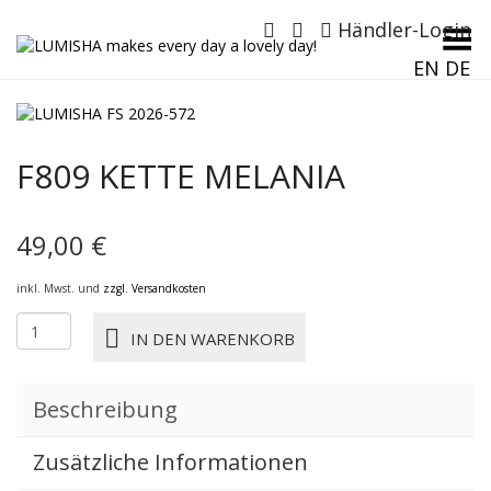
Händler-Login
Menü umschalten
EN
DE
F809 KETTE MELANIA
49,00
€
inkl. Mwst. und
zzgl. Versandkosten
F809
IN DEN WARENKORB
KETTE
MELANIA
Menge
Beschreibung
Zusätzliche Informationen