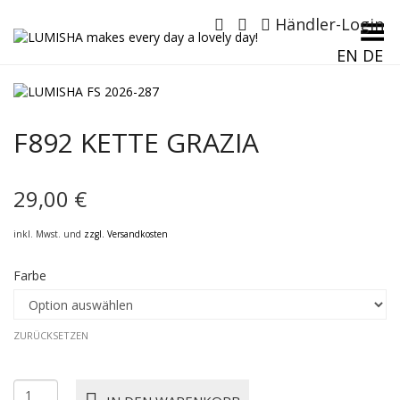
Händler-Login
Menü umschalten
EN
DE
F892 KETTE GRAZIA
29,00
€
inkl. Mwst. und
zzgl. Versandkosten
Farbe
ZURÜCKSETZEN
F892