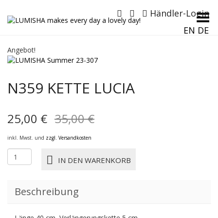
Händler-Login
Menü umschalten
EN
DE
Angebot!
N359 KETTE LUCIA
Ursprünglicher
Aktueller
25,00
€
35,00
€
Preis
Preis
inkl. Mwst. und
zzgl. Versandkosten
war:
ist:
N359
IN DEN WARENKORB
KETTE
35,00 €
25,00 €.
LUCIA
Menge
Beschreibung
Länge 40 cm, Verlängerungskette 5 cm