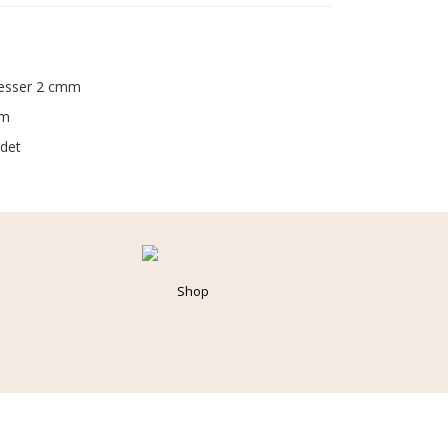
messer 2 cmm
cm
det
Shop