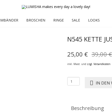
RMBÄNDER
BROSCHEN
RINGE
SALE
LOOKS
N545 KETTE JU
25,00
€
39,00
€
inkl. Mwst. und
zzgl. Versandkosten
N545
IN DEN
KETTE
JUSTINE
pink
Menge
Beschreibung