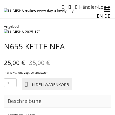
Händler-Login
Menü umschalten
EN
DE
Angebot!
N655 KETTE NEA
Ursprünglicher
Aktueller
25,00
€
35,00
€
Preis
Preis
inkl. Mwst. und
zzgl. Versandkosten
war:
ist:
N655
IN DEN WARENKORB
KETTE
35,00 €
25,00 €.
NEA
Menge
Beschreibung
Länge ca. 39 cm