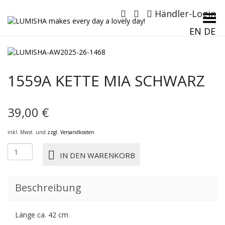
Händler-Login
Menü umschalten
EN
DE
1559A KETTE MIA SCHWARZ
39,00
€
inkl. Mwst. und
zzgl. Versandkosten
1559A
IN DEN WARENKORB
KETTE
MIA
schwarz
Beschreibung
Menge
Länge ca. 42 cm