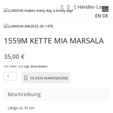
Händler-Login
Menü umschalten
EN
DE
1559M KETTE MIA MARSALA
35,00
€
inkl. Mwst. und
zzgl. Versandkosten
1559M
IN DEN WARENKORB
KETTE
MIA
marsala
Beschreibung
Menge
Länge ca. 41 cm