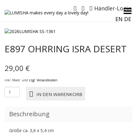
Händler-Login
Menü umschalten
EN
DE
E897 OHRRING ISRA DESERT
29,00
€
inkl. Mwst. und
zzgl. Versandkosten
E897
IN DEN WARENKORB
OHRRING
ISRA
DESERT
Beschreibung
Menge
Größe ca. 3,6 x 5,4 cm