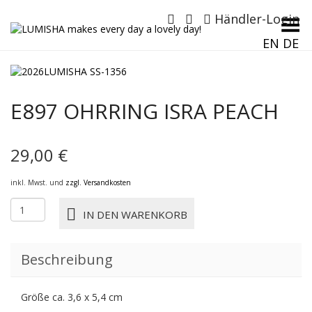
Händler-Login
Menü umschalten
EN
DE
E897 OHRRING ISRA PEACH
29,00
€
inkl. Mwst. und
zzgl. Versandkosten
E897
IN DEN WARENKORB
OHRRING
ISRA
PEACH
Beschreibung
Menge
Größe ca. 3,6 x 5,4 cm