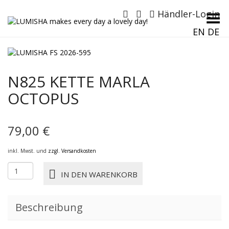
Händler-Login
Menü umschalten
EN
DE
N825 KETTE MARLA
OCTOPUS
79,00
€
inkl. Mwst. und
zzgl. Versandkosten
N825
IN DEN WARENKORB
KETTE
MARLA
OCTOPUS
Beschreibung
Menge