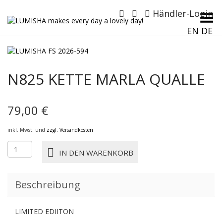
Händler-Login
Menü umschalten
EN
DE
N825 KETTE MARLA QUALLE
79,00
€
inkl. Mwst. und
zzgl. Versandkosten
N825
IN DEN WARENKORB
KETTE
MARLA
QUALLE
Beschreibung
Menge
LIMITED EDIITON